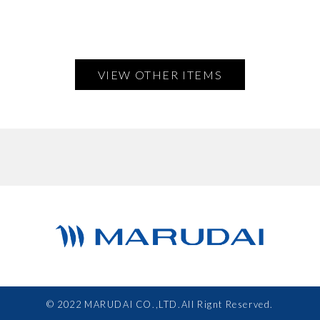
VIEW OTHER ITEMS
© 2022 MARUDAI CO.,LTD.All Rignt Reserved.